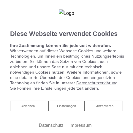
Ihre Badplanung
Diese Webseite verwendet Cookies
Ihre Zustimmung können Sie jederzeit widerrufen.
Wir verwenden auf dieser Webseite Cookies und weitere
Startseite
»
Bad
»
Badinspiration & Musterbäder
»
Basic-Bad 4,6 ㎡
Technologien, um Ihnen ein bestmögliches Nutzungserlebnis
zu bieten. Sie können das Setzen von Cookies auch
ablehnen und unsere Seite nur mit den technisch
notwendigen Cookies nutzen. Weitere Informationen, sowie
Basic-Bad 4,6 ㎡
eine detaillierte Übersicht der Cookies und eingesetzten
Technologien finden Sie in unserer
Datenschutzerklärung
.
Sie können Ihre
Einstellungen
jederzeit ändern.
Ablehnen
Ablehnen
Einstellungen
Akzeptieren
Datenschutz
Impressum