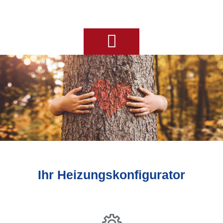
Ihre Badplanung
Ihr Heizungskonfigurator