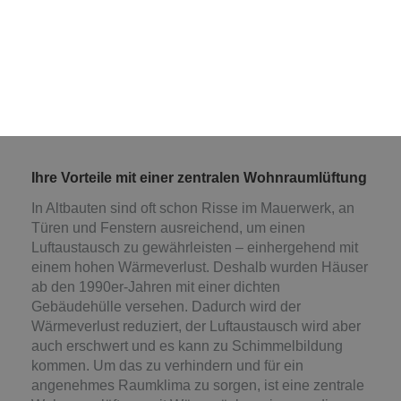
Sie suchen eine energieeffiziente Lösung für den
Luftaustausch in Ihrem Neubau? Sie denken über
eine zentrale Wohnraumlüftung in Ihrem Altbau
nach? Wir helfen Ihnen bei der Planung und
Umsetzung. Arnold Schnapp Haustechnik ist Ihr
Fachbetrieb aus Hochstadt für zentrale
Wohnraumlüftung.
Ihre Vorteile mit einer zentralen Wohnraumlüftung
In Altbauten sind oft schon Risse im Mauerwerk, an
Türen und Fenstern ausreichend, um einen
Luftaustausch zu gewährleisten – einhergehend mit
einem hohen Wärmeverlust. Deshalb wurden Häuser
ab den 1990er-Jahren mit einer dichten
Gebäudehülle versehen. Dadurch wird der
Wärmeverlust reduziert, der Luftaustausch wird aber
auch erschwert und es kann zu Schimmelbildung
kommen. Um das zu verhindern und für ein
angenehmes Raumklima zu sorgen, ist eine zentrale